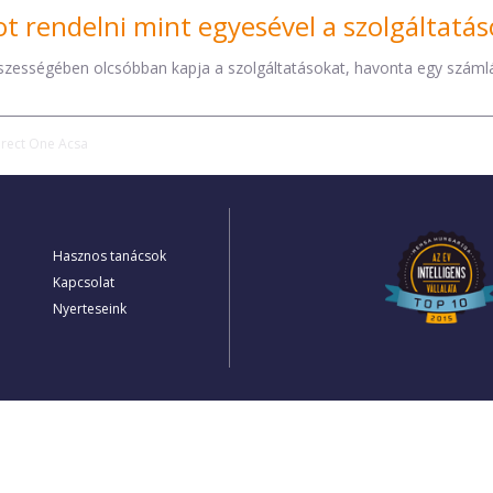
t rendelni mint egyesével a szolgáltatás
sszességében olcsóbban kapja a szolgáltatásokat, havonta egy számláv
irect One Acsa
Hasznos tanácsok
Kapcsolat
Nyerteseink