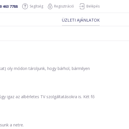
0 463 7788
Segítség
Regisztráció
Belépés
ÜZLETI AJÁNLATOK
at) oly módon tároljunk, hogy bárhol, bármilyen
y igaz az albérletes TV szolgáltatásokra is. Két fő
sunk a netre.