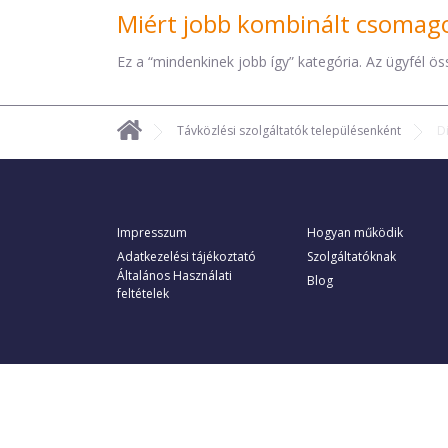
Miért jobb kombinált csomago
Ez a “mindenkinek jobb így” kategória. Az ügyfél ö
Távközlési szolgáltatók településenként
D
Impresszum
Hogyan működik
Adatkezelési tájékoztató
Szolgáltatóknak
Általános Használati
Blog
feltételek