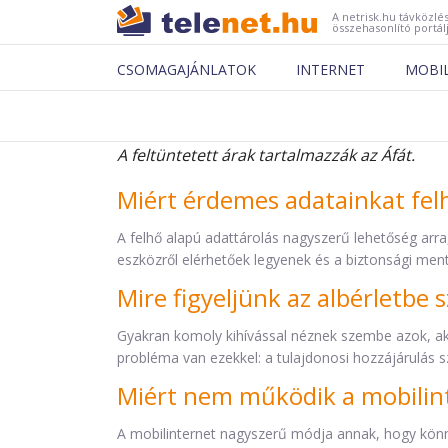
A netrisk.hu távközlés
összehasonlító portál
CSOMAGAJÁNLATOK
INTERNET
MOBI
A feltüntetett árak tartalmazzák az Áfát.
Miért érdemes adatainkat fel
A felhő alapú adattárolás nagyszerű lehetőség arr
eszközről elérhetőek legyenek és a biztonsági men
Mire figyeljünk az albérletbe 
Gyakran komoly kihívással néznek szembe azok, akik
probléma van ezekkel: a tulajdonosi hozzájárulás 
Miért nem működik a mobilin
A mobilinternet nagyszerű módja annak, hogy könn