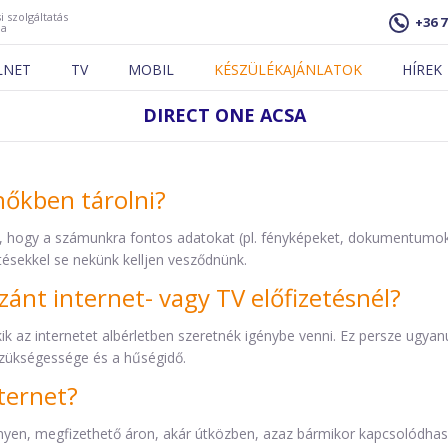
i szolgáltatás
+36 7
ja
LNET
TV
MOBIL
KÉSZÜLÉKAJÁNLATOK
HÍREK
DIRECT ONE ACSA
hőkben tárolni?
a, hogy a számunkra fontos adatokat (pl. fényképeket, dokumentumok
tésekkel se nekünk kelljen vesződnünk.
szánt internet- vagy TV előfizetésnél?
 az internetet albérletben szeretnék igénybe venni. Ez persze ugyanúg
szükségessége és a hűségidő.
ternet?
yen, megfizethető áron, akár útközben, azaz bármikor kapcsolódhas