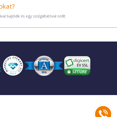
okat?
al bajlódik és egy szolgáltatóval ordít.