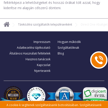
feltérképezi a lehetőségeket és hosszú órákat tölt azzal, hogy
kiderítse mi alapján célszerű dönteni.
Távközlési szolgáltatók településenként
Direct One Abaliget
Impresszum
Hogyan működik
Adatkezelési tájékoztató
Szolgáltatóknak
Általános Használati feltételek
Blog
Hasznos tanácsok
Kapcsolat
Nyerteseink
A cookie-k segítenek szolgáltatásaink biztosításában. Szolgáltatásaink