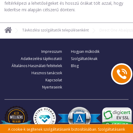
feltérképezi a lehetőségeket és hosszú órákat tölt azzal, hogy
kiderítse mi alapján célszerű dönteni.
Távközlési szolgáltatók településenként
Direct One Abaújsz
Impresszum
Hogyan működik
Adatkezelési tájékoztató
Szolgáltatóknak
Általános Használati feltételek
Blog
Hasznos tanácsok
Kapcsolat
Nyerteseink
A cookie-k segítenek szolgáltatásaink biztosításában. Szolgáltatásaink