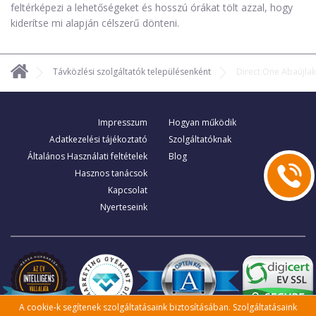
feltérképezi a lehetőségeket és hosszú órákat tölt azzal, hogy
kiderítse mi alapján célszerű dönteni.
Távközlési szolgáltatók településenként
Direct One Abaújlak
Impresszum
Hogyan működik
Adatkezelési tájékoztató
Szolgáltatóknak
Általános Használati feltételek
Blog
Hasznos tanácsok
Kapcsolat
Nyerteseink
A cookie-k segítenek szolgáltatásaink biztosításában. Szolgáltatásaink