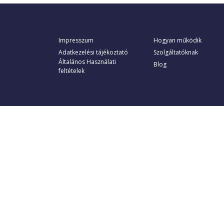
Impresszum
Hogyan működik
Adatkezelési tájékoztató
Szolgáltatóknak
Általános Használati
Blog
feltételek