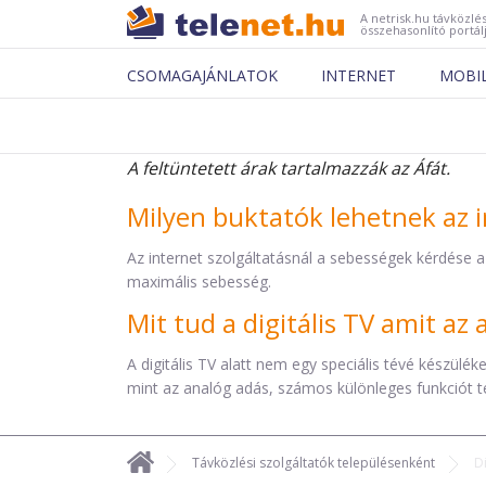
A netrisk.hu távközlés
összehasonlító portál
CSOMAGAJÁNLATOK
INTERNET
MOBI
A feltüntetett árak tartalmazzák az Áfát.
Milyen buktatók lehetnek az i
Az internet szolgáltatásnál a sebességek kérdése a
maximális sebesség.
Mit tud a digitális TV amit a
A digitális TV alatt nem egy speciális tévé készül
mint az analóg adás, számos különleges funkciót t
Távközlési szolgáltatók településenként
D