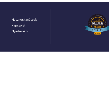
Hasznos tanácsok
Kapcsolat
Nyerteseink