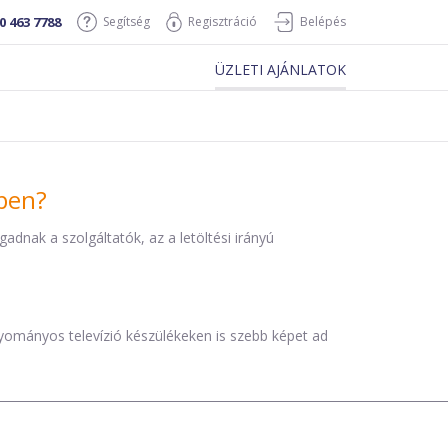
0 463 7788
Segítség
Regisztráció
Belépés
ÜZLETI AJÁNLATOK
iben?
dnak a szolgáltatók, az a letöltési irányú
agyományos televízió készülékeken is szebb képet ad