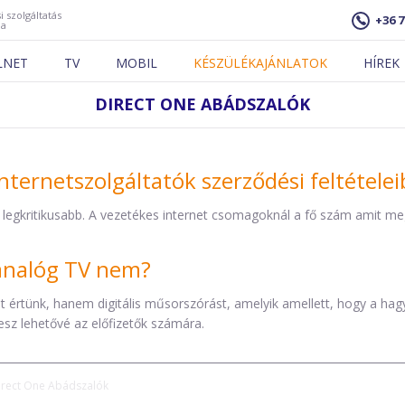
i szolgáltatás
+36 7
ja
LNET
TV
MOBIL
KÉSZÜLÉKAJÁNLATOK
HÍREK
DIRECT ONE ABÁDSZALÓK
nternetszolgáltatók szerződési feltétele
 legkritikusabb. A vezetékes internet csomagoknál a fő szám amit mega
z analóg TV nem?
éket értünk, hanem digitális műsorszórást, amelyik amellett, hogy a h
esz lehetővé az előfizetők számára.
irect One Abádszalók