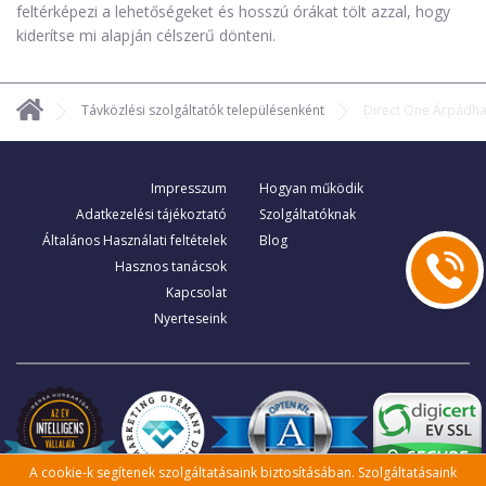
feltérképezi a lehetőségeket és hosszú órákat tölt azzal, hogy
kiderítse mi alapján célszerű dönteni.
Távközlési szolgáltatók településenként
Direct One Árpádh
Impresszum
Hogyan működik
Adatkezelési tájékoztató
Szolgáltatóknak
Általános Használati feltételek
Blog
Hasznos tanácsok
Kapcsolat
Nyerteseink
A cookie-k segítenek szolgáltatásaink biztosításában. Szolgáltatásaink