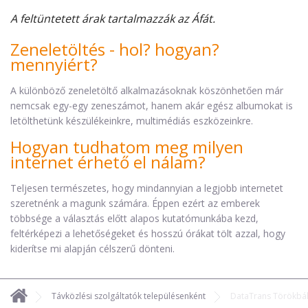
A feltüntetett árak tartalmazzák az Áfát.
Zeneletöltés - hol? hogyan?
mennyiért?
A különböző zeneletöltő alkalmazásoknak köszönhetően már
nemcsak egy-egy zeneszámot, hanem akár egész albumokat is
letölthetünk készülékeinkre, multimédiás eszközeinkre.
Hogyan tudhatom meg milyen
internet érhető el nálam?
Teljesen természetes, hogy mindannyian a legjobb internetet
szeretnénk a magunk számára. Éppen ezért az emberek
többsége a választás előtt alapos kutatómunkába kezd,
feltérképezi a lehetőségeket és hosszú órákat tölt azzal, hogy
kiderítse mi alapján célszerű dönteni.
Távközlési szolgáltatók településenként
DataTrans Törökbál