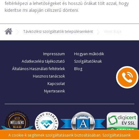
feltérképezi a lehetőségeket és hosszú órákat tölt azzal, hogy
kiderítse mi alapján célszerű dönteni.
Távközlési szolgáltatók településenként
Vinet Baja
Impresszum
Hogyan működik
Adatkezelési tájékoztató
Szolgáltatóknak
Általános Használati feltételek
Blog
Hasznos tanácsok
Kapcsolat
Nyerteseink
A cookie-k segítenek szolgáltatásaink biztosításában. Szolgáltatásaink