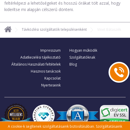
feltérképezi a lehetőségeket és hosszú órákat tölt azzal, hogy
kiderítse mi alapján célszerű dönteni.
Távközlési szolgáltatók településenként
Vinet Bátaszék
Impresszum
Hogyan működik
Adatkezelési tájékoztató
Szolgáltatóknak
Általános Használati feltételek
Blog
Hasznos tanácsok
Kapcsolat
Nyerteseink
A cookie-k segítenek szolgáltatásaink biztosításában. Szolgáltatásaink