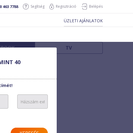
0 463 7788
Segítség
Regisztráció
Belépés
ÜZLETI AJÁNLATOK
EBOOK
TV
MINT 40
címét!