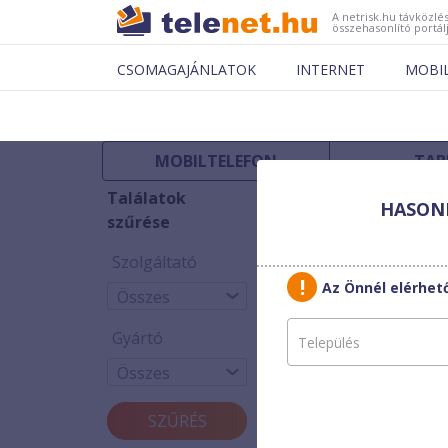
A netrisk.hu távközlés
összehasonlító portál
CSOMAGAJÁNLATOK
INTERNET
MOBI
MOBILTELEFON
TAB
Találatok
HASONL
Nincs megjelen
szűrése
Szolgáltató
Az Önnél elérhet
Gyártó
SZŰRÉS