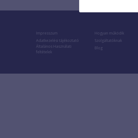
Impresszum
Hogyan működik
Adatkezelési tájékoztató
Szolgáltatóknak
Általános Használati
Blog
feltételek