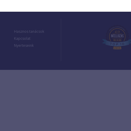
Hasznos tanácsok
Kapcsolat
Nyerteseink