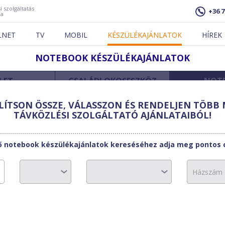
i szolgáltatás
+36 7
ja
LNET
TV
MOBIL
KÉSZÜLÉKAJÁNLATOK
HÍREK
NOTEBOOK KÉSZÜLÉKAJÁNLATOK
LET
CSALÁDI OKOSESZKÖZ
NOT
ÍTSON ÖSSZE, VÁLASSZON ÉS RENDELJEN TÖBB 
íthető készülék.
TÁVKÖZLÉSI SZOLGÁLTATÓ AJÁNLATAIBÓL!
ő notebook készülékajánlatok kereséséhez adja meg pontos 