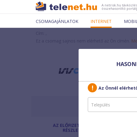
A netrisk.hu távközlés
összehasonlító portál
CSOMAGAJÁNLATOK
INTERNET
MOBI
Cím: ,
Ez a csomag sajnos nem elérhető az Ön címén.
Me
HASONL
ISIS
Üzle
Az Önnél elérhe
2 éves hűségnyilatk
AZ ELŐFIZETÉS
Havi díj
:
RÉSZLETEI
Egyszeri díj: