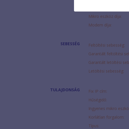
Helyszínen fizetendő:
Mikro eszköz díja:
Modem díja:
SEBESSÉG
Feltöltési sebesség:
Garantált feltöltési s
Garantált letöltési se
Letöltési sebesség:
TULAJDONSÁG
Fix IP cím:
Hűségidő:
Ingyenes mikro eszkö
Korlátlan forgalom:
Típus: