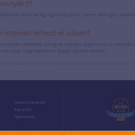
mennyiért?
etően már nemcsak egy-egy zeneszámot, hanem akár egész albumokat 
internet érhető el nálam?
 internetet szeretnénk a magunk számára. Éppen ezért az emberek t
tölt azzal, hogy kiderítse mi alapján célszerű dönteni.
t
Üzleti MDSL-B20 ISIS-COM
Hasznos tanácsok
Kapcsolat
Nyerteseink