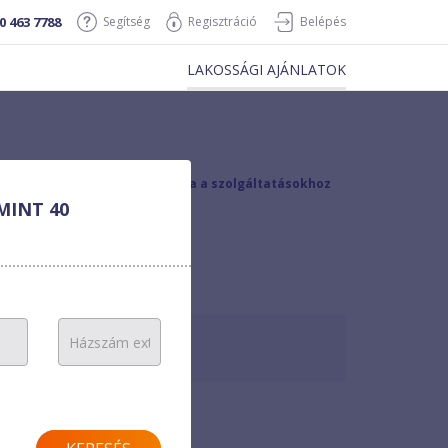
0 463 7788
Segítség
Regisztráció
Belépés
LAKOSSÁGI AJÁNLATOK
vissza a szolgáltatásokhoz
MINT 40