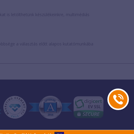
is letölthetünk készülékeinkre, multimédiás
öbbsége a választás előtt alapos kutatómunkába