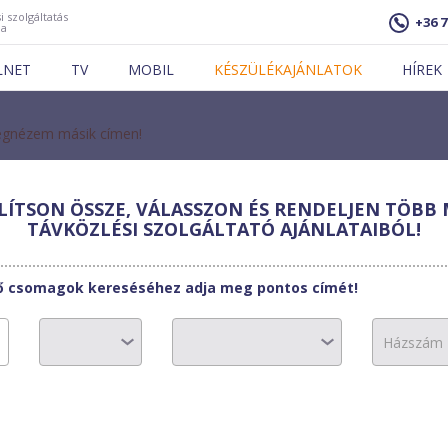
i szolgáltatás
+36 7
ja
LNET
TV
MOBIL
KÉSZÜLÉKAJÁNLATOK
HÍREK
gnézem másik címen!
ÍTSON ÖSSZE, VÁLASSZON ÉS RENDELJEN TÖBB 
-COM
TÁVKÖZLÉSI SZOLGÁLTATÓ AJÁNLATAIBÓL!
ti MDSL-B20
tő csomagok kereséséhez adja meg pontos címét!
ozat esetén 6740 Ft/hó és 0 Ft a bekötési díj
9240 Ft
10530 Ft