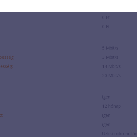
0 Ft
0 Ft
0 Ft
5 Mbit/s
ebesség:
3 Mbit/s
besség:
14 Mbit/s
20 Mbit/s
igen
12 hónap
z:
igen
igen
Üzleti mikrohullá