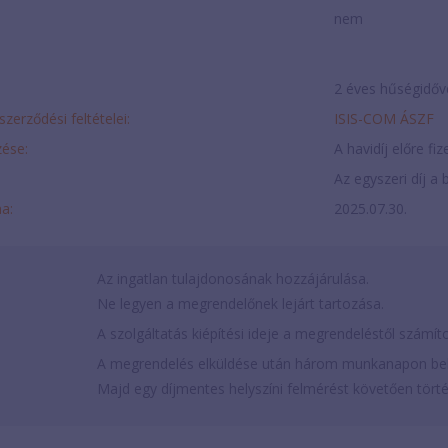
nem
2 éves hűségidőv
szerződési feltételei:
ISIS-COM ÁSZF
ése:
A havidíj előre fi
Az egyszeri díj a b
ma:
2025.07.30.
Az ingatlan tulajdonosának hozzájárulása.
Ne legyen a megrendelőnek lejárt tartozása.
A szolgáltatás kiépítési ideje a megrendeléstől számí
A megrendelés elküldése után három munkanapon belü
Majd egy díjmentes helyszíni felmérést követően történ