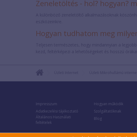
Zeneletöltés - hol? hogyan? 
A különböző zeneletöltő alkalmazásoknak köszönh
eszközeinkre.
Hogyan tudhatom meg milyen 
Teljesen természetes, hogy mindannyian a legjobb
kezd, feltérképezi a lehetőségeket és hosszú órákat 
Üzleti Internet
Üzleti Mikrohullámú interne
Impresszum
Hogyan működik
Adatkezelési tájékoztató
Szolgáltatóknak
Általános Használati
Blog
feltételek