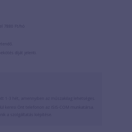
el 7880 Ft/hó
zetendő.
ekötés díját jelenti.
tott 1-3 hét, amennyiben az műszakilag lehetséges.
l keresi Önt telefonon az ISIS-COM munkatársa.
ik a szolgáltatás kiépítése.