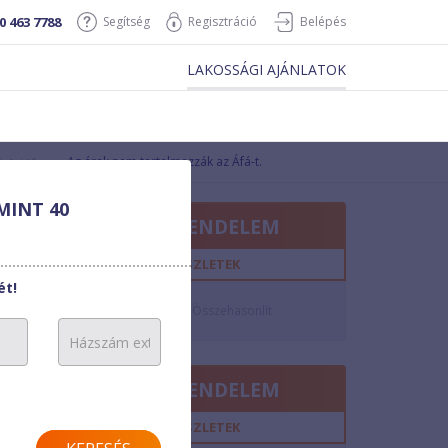
0 463 7788
Segítség
Regisztráció
Belépés
LAKOSSÁGI AJÁNLATOK
Az árak nem tartalmazzák az Áfá-t.
ségidő
MINT 40
MEGRENDELEM
2
hó
RÉSZLETEK
ét!
0 Ft/perc
5,5 Ft/perc
Összehasonlít
1 mp
MEGRENDELEM
2
hó
RÉSZLETEK