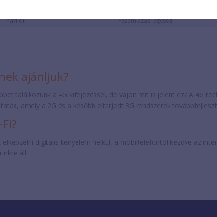
Üzleti IP telefon
Saját hálózatba csúcsidőben:
0 Ft
Távolsági csúcsidőben:
havi díj
Számlázási egység:
inek ajánljuk?
bbet találkozunk a 4G kifejezéssel, de vajon mit is jelent ez? A 4G te
ltatás, amely a 2G és a később elterjedt 3G rendszerek továbbfejleszte
-Fi?
lképzelni digitális kényelem nélkül, a mobiltelefontól kezdve az inte
nkre áll.