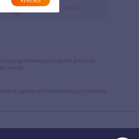
KERESÉS
0 Ft/perc
3 Ft/perc
Összehasonlít
1 mp
chnológia gyakorlatilag az a negyedik generációs
tt verziója.
rneten át, egészen az e-book olvasóig és a televízióig,