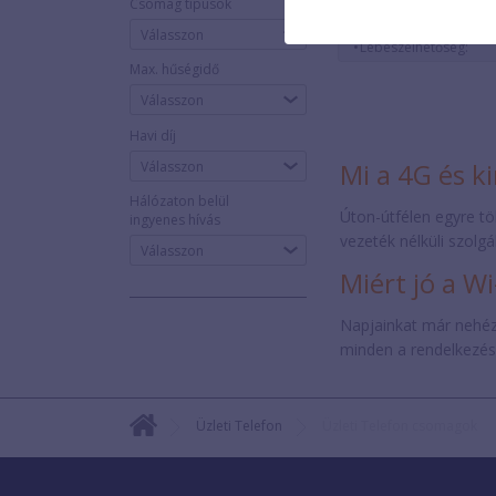
Csomag típusok
Típus:
Egyszeri díj:
Válasszon
Lebeszélhetőség:
Max. hűségidő
Havi díj
Mi a 4G és k
Hálózaton belül
Úton-útfélen egyre tö
ingyenes hívás
vezeték nélküli szolgá
Miért jó a Wi
Napjainkat már nehéz e
minden a rendelkezésü
Üzleti Telefon
Üzleti Telefon csomagok