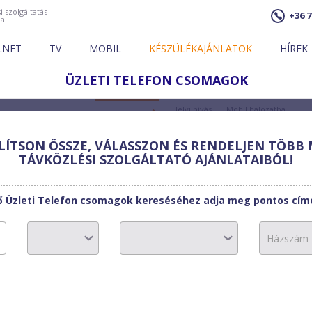
i szolgáltatás
+36 7
ja
LNET
TV
MOBIL
KÉSZÜLÉKAJÁNLATOK
HÍREK
ÜZLETI TELEFON CSOMAGOK
Helyi hívás
Mobil hálózatba
Csomag
Havi díj
Hű
csúcsidőben
csúcsidőben
ÍTSON ÖSSZE, VÁLASSZON ÉS RENDELJEN TÖBB 
TÁVKÖZLÉSI SZOLGÁLTATÓ AJÁNLATAIBÓL!
Üzleti Telefon
3 000
Ft
5,5
Ft/perc
15
Ft/perc
1
ő Üzleti Telefon csomagok kereséséhez adja meg pontos cím
Üzleti IP telefon
Saját hálózatba csúcsidőben:
0 Ft
Távolsági csúcsidőben:
havi díj
Számlázási egység:
Üzleti Telefon XL
10 000
Ft
3
Ft/perc
10
Ft/perc
1