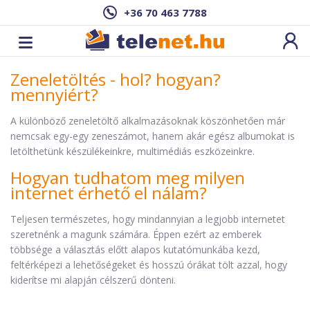
+36 70 463 7788
Zeneletöltés - hol? hogyan?
mennyiért?
A különböző zeneletöltő alkalmazásoknak köszönhetően már
nemcsak egy-egy zeneszámot, hanem akár egész albumokat is
letölthetünk készülékeinkre, multimédiás eszközeinkre.
Hogyan tudhatom meg milyen
internet érhető el nálam?
Teljesen természetes, hogy mindannyian a legjobb internetet
szeretnénk a magunk számára. Éppen ezért az emberek
többsége a választás előtt alapos kutatómunkába kezd,
feltérképezi a lehetőségeket és hosszú órákat tölt azzal, hogy
kiderítse mi alapján célszerű dönteni.