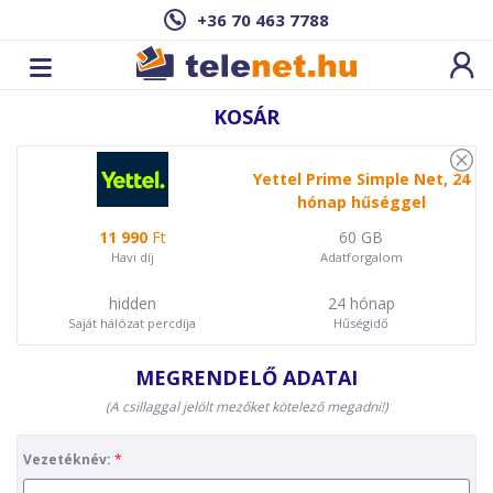
+36 70 463 7788
KOSÁR
Yettel Prime Simple Net, 24
hónap hűséggel
11 990
Ft
60 GB
Havi díj
Adatforgalom
hidden
24 hónap
Saját hálózat percdíja
Hűségidő
MEGRENDELŐ ADATAI
(A csillaggal jelölt mezőket kötelező megadni!)
Vezetéknév: