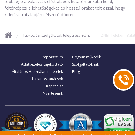
többsége a választás előtt alapos kutatómunkába kezd,
feltérképezi a lehetőségeket és hosszú órákat tölt azzal, hogy
kiderítse mi alapján célszerű dönteni.
Távközlési szolgáltatók településenként
ZNET Telekom Bala
Impresszum
Hogyan működik
Adatkezelési tájékoztató
Szolgáltatóknak
Általános Használati feltételek
Blog
Hasznos tanácsok
Kapcsolat
Nyerteseink