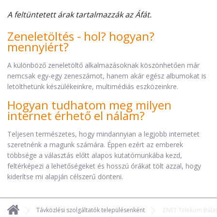
A feltüntetett árak tartalmazzák az Áfát.
Zeneletöltés - hol? hogyan?
mennyiért?
A különböző zeneletöltő alkalmazásoknak köszönhetően már
nemcsak egy-egy zeneszámot, hanem akár egész albumokat is
letölthetünk készülékeinkre, multimédiás eszközeinkre.
Hogyan tudhatom meg milyen
internet érhető el nálam?
Teljesen természetes, hogy mindannyian a legjobb internetet
szeretnénk a magunk számára. Éppen ezért az emberek
többsége a választás előtt alapos kutatómunkába kezd,
feltérképezi a lehetőségeket és hosszú órákat tölt azzal, hogy
kiderítse mi alapján célszerű dönteni.
Távközlési szolgáltatók településenként
ZNET Telekom Bala