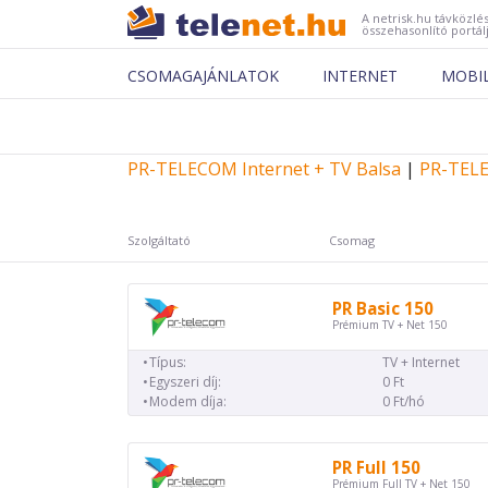
A netrisk.hu távközlés
összehasonlító portál
CSOMAGAJÁNLATOK
INTERNET
MOBI
PR-TELECOM Internet + TV Balsa
|
PR-TELE
Szolgáltató
Csomag
PR Basic 150
Prémium TV + Net 150
Típus:
TV + Internet
Egyszeri díj:
0 Ft
Modem díja:
0 Ft/hó
PR Full 150
Prémium Full TV + Net 150