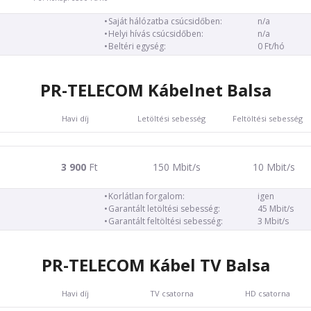
Saját hálózatba csúcsidőben:
n/a
Helyi hívás csúcsidőben:
n/a
Beltéri egység:
0 Ft/hó
PR-TELECOM Kábelnet Balsa
Havi díj
Letöltési sebesség
Feltöltési sebesség
3 900
Ft
150 Mbit/s
10 Mbit/s
Korlátlan forgalom:
igen
Garantált letöltési sebesség:
45 Mbit/s
Garantált feltöltési sebesség:
3 Mbit/s
PR-TELECOM Kábel TV Balsa
Havi díj
TV csatorna
HD csatorna