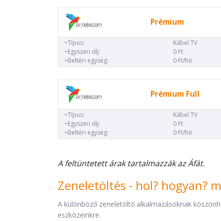
Prémium
Típus:
Kábel TV
Egyszeri díj:
0 Ft
Beltéri egység:
0 Ft/hó
Prémium Full
Típus:
Kábel TV
Egyszeri díj:
0 Ft
Beltéri egység:
0 Ft/hó
A feltüntetett árak tartalmazzák az Áfát.
Zeneletöltés - hol? hogyan? 
A különböző zeneletöltő alkalmazásoknak köszönh
eszközeinkre.