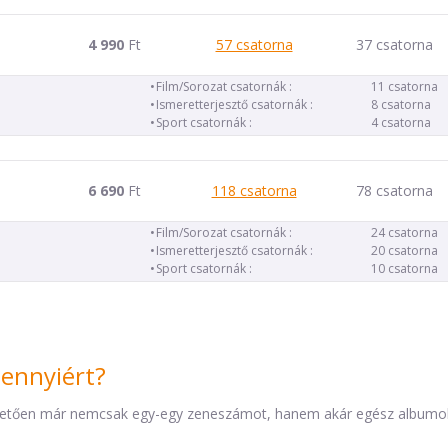
4 990
Ft
57 csatorna
37 csatorna
Film/Sorozat csatornák :
11 csatorna
Ismeretterjesztő csatornák :
8 csatorna
Sport csatornák :
4 csatorna
6 690
Ft
118 csatorna
78 csatorna
Film/Sorozat csatornák :
24 csatorna
Ismeretterjesztő csatornák :
20 csatorna
Sport csatornák :
10 csatorna
mennyiért?
etően már nemcsak egy-egy zeneszámot, hanem akár egész albumokat 