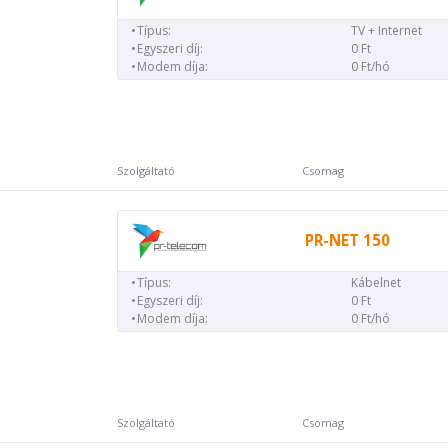
Típus:
TV + Internet
Egyszeri díj:
0 Ft
Modem díja:
0 Ft/hó
Szolgáltató
Csomag
PR-NET 150
Típus:
Kábelnet
Egyszeri díj:
0 Ft
Modem díja:
0 Ft/hó
Szolgáltató
Csomag