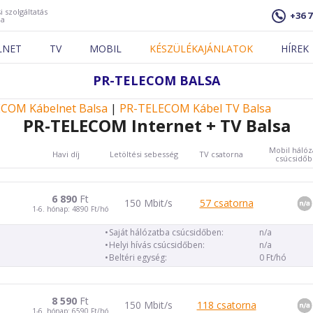
i szolgáltatás
+36 7
ja
LNET
TV
MOBIL
KÉSZÜLÉKAJÁNLATOK
HÍREK
PR-TELECOM BALSA
COM Kábelnet Balsa
|
PR-TELECOM Kábel TV Balsa
PR-TELECOM Internet + TV Balsa
Mobil hálóz
Havi díj
Letöltési sebesség
TV csatorna
csúcsidő
6 890
Ft
150 Mbit/s
57 csatorna
1-6. hónap: 4890 Ft/hó
Saját hálózatba csúcsidőben:
n/a
Helyi hívás csúcsidőben:
n/a
Beltéri egység:
0 Ft/hó
8 590
Ft
150 Mbit/s
118 csatorna
1-6. hónap: 6590 Ft/hó