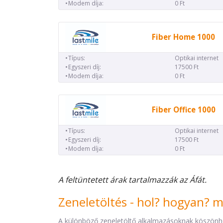
Modem díja:
0 Ft
Fiber Home 1000
Típus:
Optikai internet
Egyszeri díj:
17500 Ft
Modem díja:
0 Ft
Fiber Office 1000
Típus:
Optikai internet
Egyszeri díj:
17500 Ft
Modem díja:
0 Ft
A feltüntetett árak tartalmazzák az Áfát.
Zeneletöltés - hol? hogyan? 
A különböző zeneletöltő alkalmazásoknak köszönh