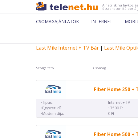
A netrisk.hu távközlés
összehasonlító portál
CSOMAGAJÁNLATOK
INTERNET
MOBI
Last Mile Internet + TV Bár
|
Last Mile Opti
Szolgáltató
Csomag
Fiber Home 250 + 
Típus:
Internet + TV
Egyszeri díj:
17500 Ft
Modem díja:
0 Ft
Fiber Home 500 + 