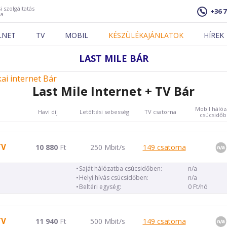
i szolgáltatás
+36 7
ja
LNET
TV
MOBIL
KÉSZÜLÉKAJÁNLATOK
HÍREK
LAST MILE BÁR
kai internet Bár
Last Mile Internet + TV Bár
Mobil hálóz
Havi díj
Letöltési sebesség
TV csatorna
csúcsidő
TV
10 880
Ft
250 Mbit/s
149 csatorna
Saját hálózatba csúcsidőben:
n/a
Helyi hívás csúcsidőben:
n/a
Beltéri egység:
0 Ft/hó
TV
11 940
Ft
500 Mbit/s
149 csatorna