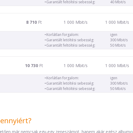
Garantált feltöltési sebesség:
40 Mbit/s
8 710
Ft
1 000 Mbit/s
1 000 Mbit/s
Korlátlan forgalom:
igen
Garantált letöltési sebesség:
300 Mbit/s
Garantált feltöltési sebesség:
50 Mbit/s
10 730
Ft
1 000 Mbit/s
1 000 Mbit/s
Korlátlan forgalom:
igen
Garantált letöltési sebesség:
300 Mbit/s
Garantált feltöltési sebesség:
50 Mbit/s
mennyiért?
etően már nemcsak egy-egy zeneszámot, hanem akár egész albumokat 