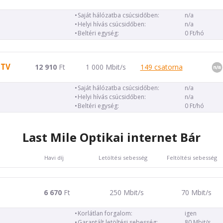
Saját hálózatba csúcsidőben:
n/a
Helyi hívás csúcsidőben:
n/a
Beltéri egység:
0 Ft/hó
 TV
12 910
Ft
1 000 Mbit/s
149 csatorna
Saját hálózatba csúcsidőben:
n/a
Helyi hívás csúcsidőben:
n/a
Beltéri egység:
0 Ft/hó
Last Mile Optikai internet Bár
Havi díj
Letöltési sebesség
Feltöltési sebesség
6 670
Ft
250 Mbit/s
70 Mbit/s
Korlátlan forgalom:
igen
Garantált letöltési sebesség:
80 Mbit/s