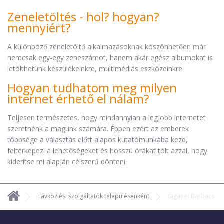
Zeneletöltés - hol? hogyan?
mennyiért?
A különböző zeneletöltő alkalmazásoknak köszönhetően már
nemcsak egy-egy zeneszámot, hanem akár egész albumokat is
letölthetünk készülékeinkre, multimédiás eszközeinkre.
Hogyan tudhatom meg milyen
internet érhető el nálam?
Teljesen természetes, hogy mindannyian a legjobb internetet
szeretnénk a magunk számára. Éppen ezért az emberek
többsége a választás előtt alapos kutatómunkába kezd,
feltérképezi a lehetőségeket és hosszú órákat tölt azzal, hogy
kiderítse mi alapján célszerű dönteni.
Távközlési szolgáltatók településenként
Giganet Barbacs