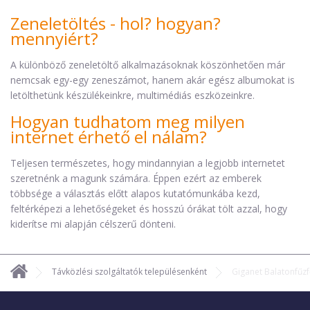
Zeneletöltés - hol? hogyan?
mennyiért?
A különböző zeneletöltő alkalmazásoknak köszönhetően már
nemcsak egy-egy zeneszámot, hanem akár egész albumokat is
letölthetünk készülékeinkre, multimédiás eszközeinkre.
Hogyan tudhatom meg milyen
internet érhető el nálam?
Teljesen természetes, hogy mindannyian a legjobb internetet
szeretnénk a magunk számára. Éppen ezért az emberek
többsége a választás előtt alapos kutatómunkába kezd,
feltérképezi a lehetőségeket és hosszú órákat tölt azzal, hogy
kiderítse mi alapján célszerű dönteni.
Távközlési szolgáltatók településenként
Giganet Balatonfűz