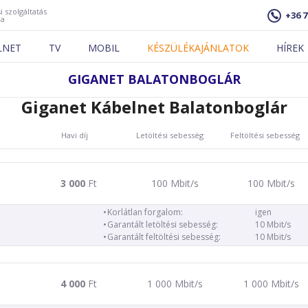
i szolgáltatás
+36 7
ja
LNET
TV
MOBIL
KÉSZÜLÉKAJÁNLATOK
HÍREK
GIGANET BALATONBOGLÁR
Giganet Kábelnet Balatonboglár
Havi díj
Letöltési sebesség
Feltöltési sebesség
3 000
Ft
100 Mbit/s
100 Mbit/s
Korlátlan forgalom:
igen
Garantált letöltési sebesség:
10 Mbit/s
Garantált feltöltési sebesség:
10 Mbit/s
4 000
Ft
1 000 Mbit/s
1 000 Mbit/s