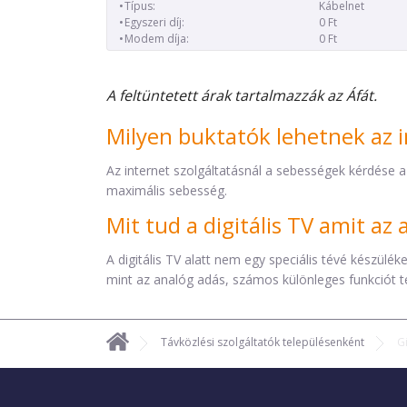
Típus:
Kábelnet
Egyszeri díj:
0 Ft
Modem díja:
0 Ft
A feltüntetett árak tartalmazzák az Áfát.
Milyen buktatók lehetnek az i
Az internet szolgáltatásnál a sebességek kérdése a
maximális sebesség.
Mit tud a digitális TV amit a
A digitális TV alatt nem egy speciális tévé készül
mint az analóg adás, számos különleges funkciót t
Távközlési szolgáltatók településenként
G