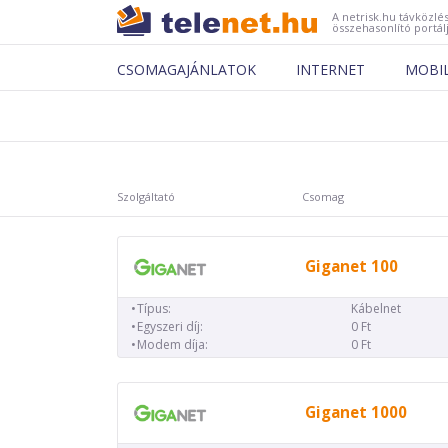
A netrisk.hu távközlés
összehasonlító portál
CSOMAGAJÁNLATOK
INTERNET
MOBI
Szolgáltató
Csomag
Giganet 100
Típus:
Kábelnet
Egyszeri díj:
0 Ft
Modem díja:
0 Ft
Giganet 1000