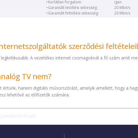
Korlátlan forgalom:
igen
Garantált letöltési sebesség:
20 Mbit/s
Garantált feltöltési sebesség:
20 Mbit/s
nternetszolgáltatók szerződési feltétele
 legkritikusabb. A vezetékes internet csomagoknál a fő szám amit mega
z analóg TV nem?
éket értünk, hanem digitális műsorszórást, amelyik amellett, hogy a h
esz lehetővé az előfizetők számára.
iganet Balatonboglár