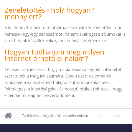
Zeneletöltés - hol? hogyan?
mennyiért?
A különböző zeneletöltő alkalmazásoknak köszönhetően már
nemcsak egy-egy zeneszámot, hanem akár egész albumokat is
letölthetünk készülékeinkre, multimédiás eszközeinkre.
Hogyan tudhatom meg milyen
internet érhető el nálam?
Teljesen természetes, hogy mindannyian a legjobb internetet
szeretnénk a magunk számára. Éppen ezért az emberek
többsége a választás előtt alapos kutatómunkába kezd,
feltérképezi a lehetőségeket és hosszú órákat tölt azzal, hogy
kiderítse mi alapján célszerű dönteni.
Távközlési szolgáltatók településenként
Giganet Bánfa