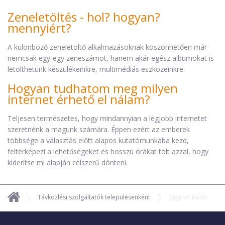
Zeneletöltés - hol? hogyan?
mennyiért?
A különböző zeneletöltő alkalmazásoknak köszönhetően már
nemcsak egy-egy zeneszámot, hanem akár egész albumokat is
letölthetünk készülékeinkre, multimédiás eszközeinkre.
Hogyan tudhatom meg milyen
internet érhető el nálam?
Teljesen természetes, hogy mindannyian a legjobb internetet
szeretnénk a magunk számára. Éppen ezért az emberek
többsége a választás előtt alapos kutatómunkába kezd,
feltérképezi a lehetőségeket és hosszú órákat tölt azzal, hogy
kiderítse mi alapján célszerű dönteni.
Távközlési szolgáltatók településenként
Giganet Bánd