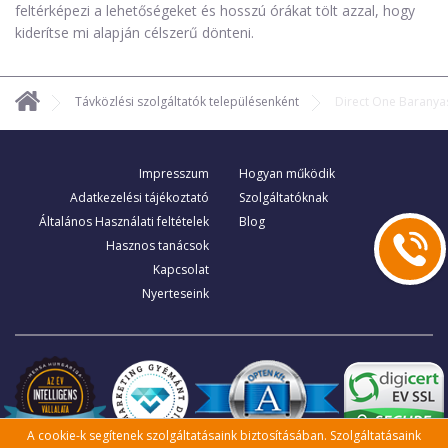
feltérképezi a lehetőségeket és hosszú órákat tölt azzal, hogy
kiderítse mi alapján célszerű dönteni.
Távközlési szolgáltatók településenként
Direct One Baranya
Impresszum
Hogyan működik
Adatkezelési tájékoztató
Szolgáltatóknak
Általános Használati feltételek
Blog
Hasznos tanácsok
Kapcsolat
Nyerteseink
A cookie-k segítenek szolgáltatásaink biztosításában. Szolgáltatásaink