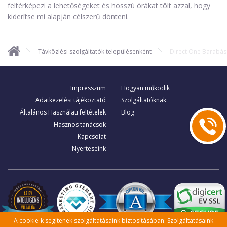
feltérképezi a lehetőségeket és hosszú órákat tölt azzal, hogy
kiderítse mi alapján célszerű dönteni.
Távközlési szolgáltatók településenként
Direct One Barabás
Impresszum
Hogyan működik
Adatkezelési tájékoztató
Szolgáltatóknak
Általános Használati feltételek
Blog
Hasznos tanácsok
Kapcsolat
Nyerteseink
A cookie-k segítenek szolgáltatásaink biztosításában. Szolgáltatásaink