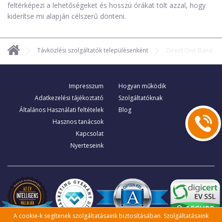
feltérképezi a lehetőségeket és hosszú órákat tölt azzal, hogy
kiderítse mi alapján célszerű dönteni.
Távközlési szolgáltatók településenként
Direct One Bana
Impresszum
Hogyan működik
Adatkezelési tájékoztató
Szolgáltatóknak
Általános Használati feltételek
Blog
Hasznos tanácsok
Kapcsolat
Nyerteseink
A cookie-k segítenek szolgáltatásaink biztosításában. Szolgáltatásaink