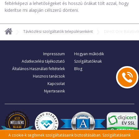
feltérképezi a lehetőségeket és hosszú órákat tölt azzal, hogy
kiderítse mi alapján célszerű dönteni.
Távközlési szolgáltatók településenként
Direct One Balaton
Impresszum
Hogyan működik
Adatkezelési tájékoztató
Szolgáltatóknak
Általános Használati feltételek
Blog
Hasznos tanácsok
Kapcsolat
Nyerteseink
A cookie-k segítenek szolgáltatásaink biztosításában. Szolgáltatásaink