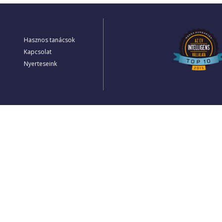
Hasznos tanácsok
Kapcsolat
Nyerteseink