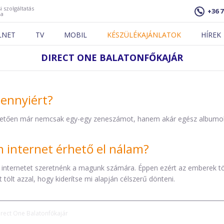
i szolgáltatás
+36 7
ja
LNET
TV
MOBIL
KÉSZÜLÉKAJÁNLATOK
HÍREK
DIRECT ONE BALATONFŐKAJÁR
mennyiért?
etően már nemcsak egy-egy zeneszámot, hanem akár egész albumokat 
internet érhető el nálam?
 internetet szeretnénk a magunk számára. Éppen ezért az emberek t
tölt azzal, hogy kiderítse mi alapján célszerű dönteni.
irect One Balatonfőkajár