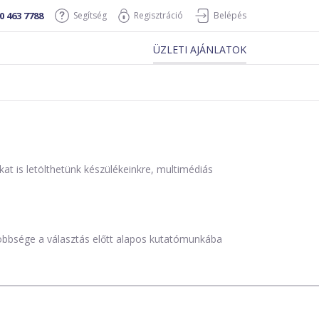
0 463 7788
Segítség
Regisztráció
Belépés
ÜZLETI AJÁNLATOK
is letölthetünk készülékeinkre, multimédiás
öbbsége a választás előtt alapos kutatómunkába