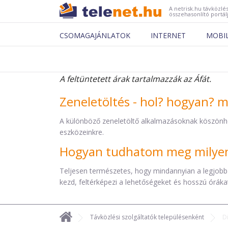
A netrisk.hu távközlés
összehasonlító portál
CSOMAGAJÁNLATOK
INTERNET
MOBI
A feltüntetett árak tartalmazzák az Áfát.
Zeneletöltés - hol? hogyan? 
A különböző zeneletöltő alkalmazásoknak köszönh
eszközeinkre.
Hogyan tudhatom meg milyen 
Teljesen természetes, hogy mindannyian a legjobb
kezd, feltérképezi a lehetőségeket és hosszú órákat 
Távközlési szolgáltatók településenként
D