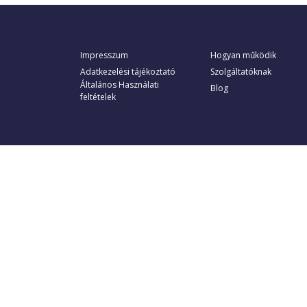
Impresszum
Hogyan működik
Adatkezelési tájékoztató
Szolgáltatóknak
Általános Használati
Blog
feltételek