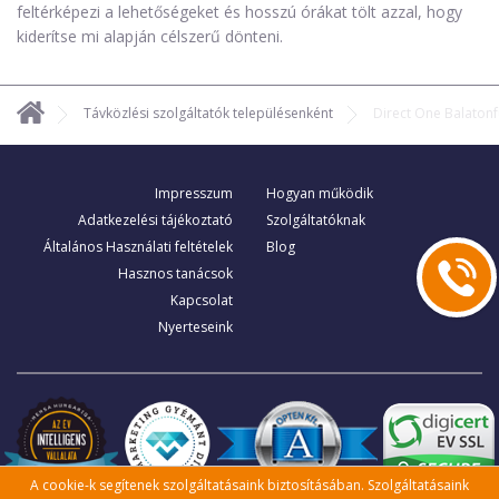
feltérképezi a lehetőségeket és hosszú órákat tölt azzal, hogy
kiderítse mi alapján célszerű dönteni.
Távközlési szolgáltatók településenként
Direct One Balaton
Impresszum
Hogyan működik
Adatkezelési tájékoztató
Szolgáltatóknak
Általános Használati feltételek
Blog
Hasznos tanácsok
Kapcsolat
Nyerteseink
A cookie-k segítenek szolgáltatásaink biztosításában. Szolgáltatásaink