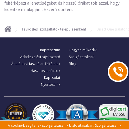
feltérképezi a lehetőségeket és hosszú órákat tölt azzal, hogy
kiderítse mi alapján célszerű dönteni.
Távközlési szolgáltatók településenként
Direct One Balaton
Impresszum
Hogyan működik
Adatkezelési tájékoztató
Szolgáltatóknak
Általános Használati feltételek
Blog
Hasznos tanácsok
Kapcsolat
Nyerteseink
A cookie-k segítenek szolgáltatásaink biztosításában. Szolgáltatásaink