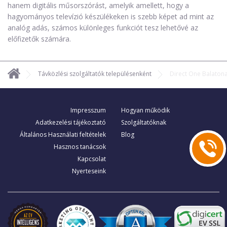
hanem digitális műsorszórást, amelyik amellett, hogy a
hagyományos televízió készülékeken is szebb képet ad mint az
analóg adás, számos különleges funkciót tesz lehetővé az
előfizetők számára.
Távközlési szolgáltatók településenként
Direct One Balaton
Impresszum
Hogyan működik
Adatkezelési tájékoztató
Szolgáltatóknak
Általános Használati feltételek
Blog
Hasznos tanácsok
Kapcsolat
Nyerteseink