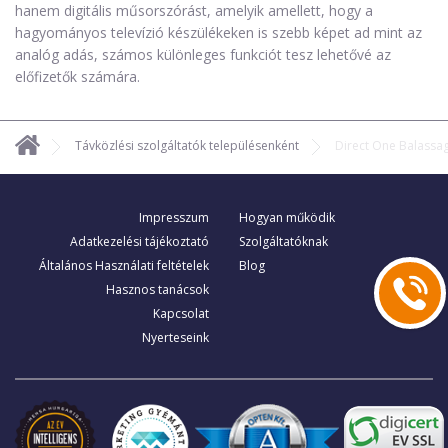
hanem digitális műsorszórást, amelyik amellett, hogy a
hagyományos televízió készülékeken is szebb képet ad mint az
analóg adás, számos különleges funkciót tesz lehetővé az
előfizetők számára.
Távközlési szolgáltatók településenként
Direct One Balassa
Impresszum
Hogyan működik
Adatkezelési tájékoztató
Szolgáltatóknak
Általános Használati feltételek
Blog
Hasznos tanácsok
Kapcsolat
Nyerteseink