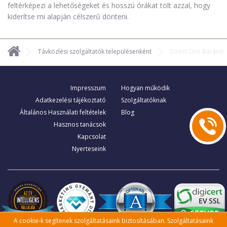
feltérképezi a lehetőségeket és hosszú órákat tölt azzal, hogy
kiderítse mi alapján célszerű dönteni.
Távközlési szolgáltatók településenként
Direct One Báránd
Impresszum
Hogyan működik
Adatkezelési tájékoztató
Szolgáltatóknak
Általános Használati feltételek
Blog
Hasznos tanácsok
Kapcsolat
Nyerteseink
A cookie-k segítenek szolgáltatásaink biztosításában. Szolgáltatásaink