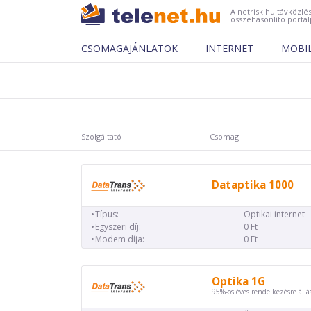
A netrisk.hu távközlés
összehasonlító portál
CSOMAGAJÁNLATOK
INTERNET
MOBI
Szolgáltató
Csomag
Dataptika 1000
Típus:
Optikai internet
Egyszeri díj:
0 Ft
Modem díja:
0 Ft
Optika 1G
95%-os éves rendelkezésre állá