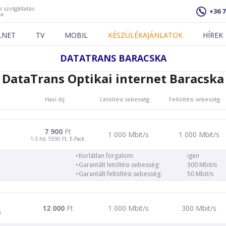
i szolgáltatás
+36 7
ja
LNET
TV
MOBIL
KÉSZÜLÉKAJÁNLATOK
HÍREK
DATATRANS BARACSKA
DataTrans Optikai internet Baracska
Havi díj
Letöltési sebesség
Feltöltési sebesség
7 900
Ft
1 000 Mbit/s
1 000 Mbit/s
1-3.hó: 5590 Ft, E-Pack
Korlátlan forgalom:
igen
Garantált letöltési sebesség:
300 Mbit/s
Garantált feltöltési sebesség:
50 Mbit/s
12 000
Ft
1 000 Mbit/s
300 Mbit/s
s