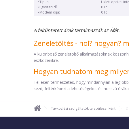
Típus:
Üzleti optikai int
Egyszeri díj:
0 Ft
Modem díja:
0 Ft
A feltüntetett árak tartalmazzák az Áfát.
Zeneletöltés - hol? hogyan? 
A különböző zeneletöltő alkalmazásoknak köszönh
eszközeinkre.
Hogyan tudhatom meg milyen 
Teljesen természetes, hogy mindannyian a legjobb
kezd, feltérképezi a lehetőségeket és hosszú órákat 
Távközlési szolgáltatók településenként
D