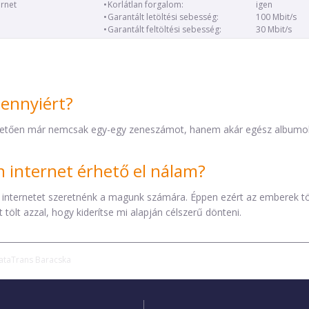
ernet
Korlátlan forgalom:
igen
Garantált letöltési sebesség:
100 Mbit/s
Garantált feltöltési sebesség:
30 Mbit/s
mennyiért?
etően már nemcsak egy-egy zeneszámot, hanem akár egész albumokat 
internet érhető el nálam?
 internetet szeretnénk a magunk számára. Éppen ezért az emberek t
tölt azzal, hogy kiderítse mi alapján célszerű dönteni.
ataTrans Baracska