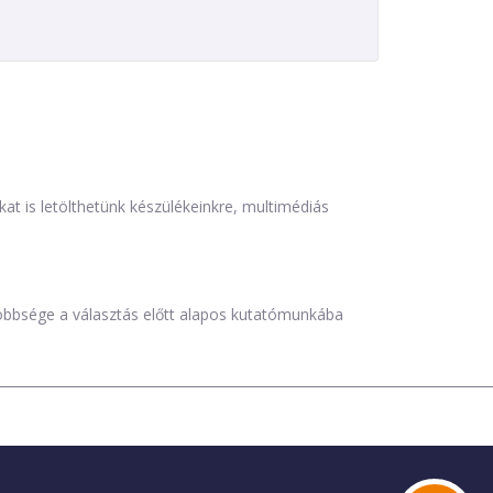
is letölthetünk készülékeinkre, multimédiás
öbbsége a választás előtt alapos kutatómunkába