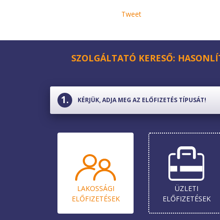
Tweet
SZOLGÁLTATÓ KERESŐ: HASONLÍ
KÉRJÜK, ADJA MEG AZ ELŐFIZETÉS TÍPUSÁT!
LAKOSSÁGI
ÜZLETI
ELŐ­FIZETÉSEK
ELŐ­FIZETÉSEK