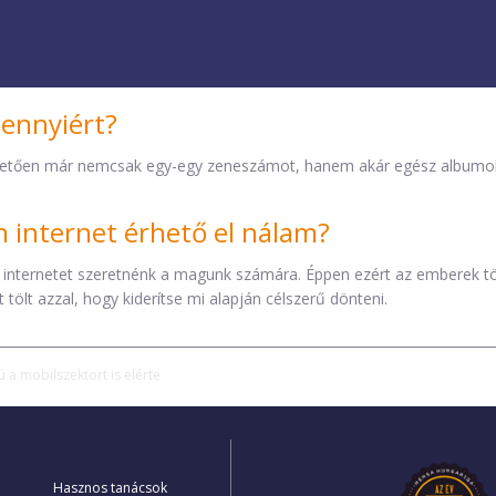
TV
SZERVER
TELEFON
mennyiért?
etően már nemcsak egy-egy zeneszámot, hanem akár egész albumokat 
internet érhető el nálam?
 internetet szeretnénk a magunk számára. Éppen ezért az emberek t
tölt azzal, hogy kiderítse mi alapján célszerű dönteni.
 a mobilszektort is elérte
Hasznos tanácsok