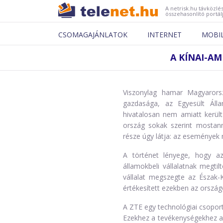
A netrisk.hu távközlés
összehasonlító portál
CSOMAGAJÁNLATOK
INTERNET
MOBI
A KÍNAI-A
Viszonylag hamar Magyarors
gazdasága, az Egyesült Áll
hivatalosan nem amiatt került
ország sokak szerint mostan
része úgy látja: az események n
A történet lényege, hogy a
államokbeli vállalatnak megtilt
vállalat megszegte az Észak-K
értékesített ezekben az orszá
A ZTE egy technológiai csoport
Ezekhez a tevékenységekhez azo