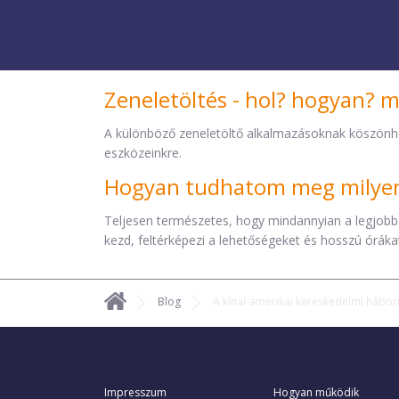
Zeneletöltés - hol? hogyan? 
A különböző zeneletöltő alkalmazásoknak köszönh
eszközeinkre.
Hogyan tudhatom meg milyen 
Teljesen természetes, hogy mindannyian a legjobb
kezd, feltérképezi a lehetőségeket és hosszú órákat 
Blog
A kínai-amerikai kereskedelmi háború
Impresszum
Hogyan működik