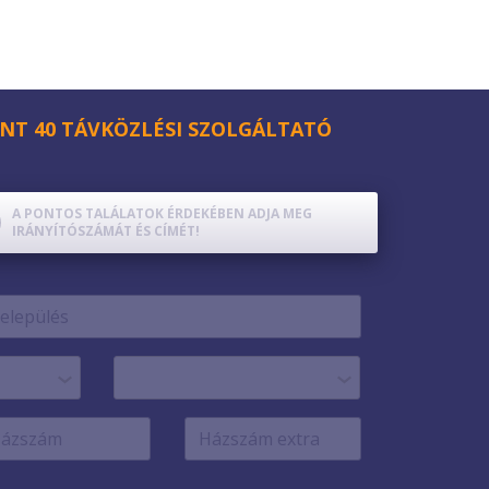
NT 40 TÁVKÖZLÉSI SZOLGÁLTATÓ
A PONTOS TALÁLATOK ÉRDEKÉBEN ADJA MEG
IRÁNYÍTÓSZÁMÁT ÉS CÍMÉT!