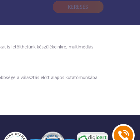
KERESÉS
is letölthetünk készülékeinkre, multimédiás
öbbsége a választás előtt alapos kutatómunkába