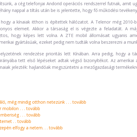
ünk, a cég telefonjai Andorid operációs rendszerrel futnak, amit ug
hány nappal a tiltás után be is jelentette, hogy fő működési tevékeny
hogy a kínaiak itthon is építettek hálózatot. A Telenor még 2010-
zonyos elemeit. Akkor a társaság el is végezte a feladatát. A máj
tos, hogy képes lett volna. A ZTE mobil állomásait ugyanis amer
amerikai gyártásúak, ezeket pedig nem tudták volna beszerezni a mun
lyzetének rendezése prioritás lett Kínában. Arra pedig, hogy a t
rányába tett első lépéseket adtak végső bizonyítékot. Az amerikai 
naiak jelezték: hajlandóak megszüntetni a mezőgazdasági termékekre 
ló, még mindig otthon netezünk . . .
tovább
 mobilon . . .
tovább
mberiség . . .
tovább
rnet . .
tovább
zepén elfogy a netem. . .
tovább