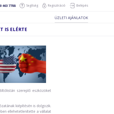
0 463 7788
Segítség
Regisztráció
Belépés
ÜZLETI AJÁNLATOK
 IS ELÉRTE
iltólistán szereplő eszközöket
zatának kiépítésén is dolgozik.
n ellehetetlenítette a vállalat