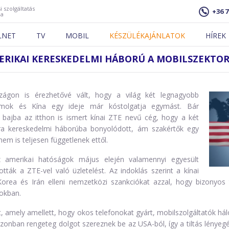
i szolgáltatás
+36 7
ja
LNET
TV
MOBIL
KÉSZÜLÉKAJÁNLATOK
HÍREK
MERIKAI KERESKEDELMI HÁBORÚ A MOBILSZEKTORT
zágon is érezhetővé vált, hogy a világ két legnagyobb
amok és Kína egy ideje már kóstolgatja egymást. Bár
 bajba az itthon is ismert kínai ZTE nevű cég, hogy a két
ra kereskedelmi háborúba bonyolódott, ám szakértők egy
em is teljesen függetlenek ettől.
z amerikai hatóságok május elején valamennyi egyesült
ották a ZTE-vel való üzletelést. Az indoklás szerint a kínai
orea és Irán elleni nemzetközi szankciókat azzal, hogy bizonyos t
gokban.
, amely amellett, hogy okos telefonokat gyárt, mobilszolgáltatók háló
nban rengeteg dolgot szereznek be az USA-ból, így a tiltás lényegébe