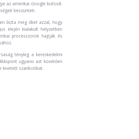
ye az amerikai Google biztosít.
ségeit beszünteti.
ben bízta meg őket azzal, hogy
us elején kialakult helyzetben
ikai processzorok hajtják és
kához.
ársaság tényleg a kereskedelmi
álláspont ugyanis azt követően
kivetett szankciókat.