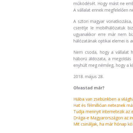
működését. Hogy mást ne említs
A vállalat ennek megfelelően né
A sztori magyar vonatkozása, 
cserélje le mobilhálózatuk bi
ugyanakkor erre már nem biz
hálózatának optikai elemei is 
Nem csoda, hogy a vállalat he
háború áldozata, a megoldás i
enyhült meg némileg, hogy a kí
2018. május 28.
Olvastad már?
Hiába van zsebünkben a világhá
Hat és félmillióan neteznek már
Tudja mennyit internetezik az e
Drága-e Magyarországon az inte
Mit csináljak, ha már hónap kö