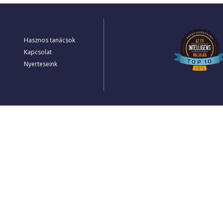
Hasznos tanácsok
Kapcsolat
Nyerteseink