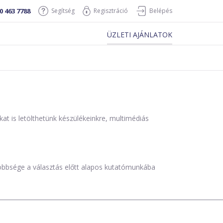
0 463 7788
Segítség
Regisztráció
Belépés
ÜZLETI AJÁNLATOK
is letölthetünk készülékeinkre, multimédiás
öbbsége a választás előtt alapos kutatómunkába