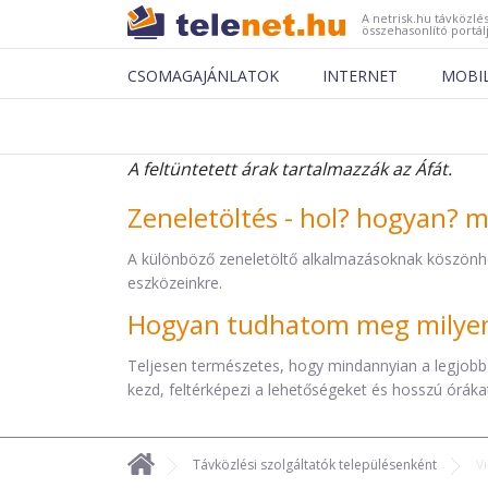
A netrisk.hu távközlés
összehasonlító portál
CSOMAGAJÁNLATOK
INTERNET
MOBI
A feltüntetett árak tartalmazzák az Áfát.
Zeneletöltés - hol? hogyan? 
A különböző zeneletöltő alkalmazásoknak köszönh
eszközeinkre.
Hogyan tudhatom meg milyen 
Teljesen természetes, hogy mindannyian a legjobb
kezd, feltérképezi a lehetőségeket és hosszú órákat 
Távközlési szolgáltatók településenként
V