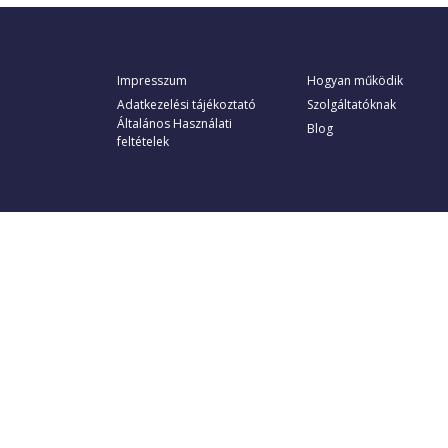
Impresszum
Hogyan működik
Adatkezelési tájékoztató
Szolgáltatóknak
Általános Használati
Blog
feltételek