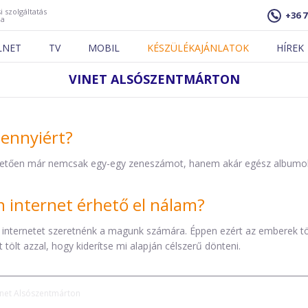
i szolgáltatás
+36 7
ja
LNET
TV
MOBIL
KÉSZÜLÉKAJÁNLATOK
HÍREK
VINET ALSÓSZENTMÁRTON
mennyiért?
etően már nemcsak egy-egy zeneszámot, hanem akár egész albumokat 
internet érhető el nálam?
 internetet szeretnénk a magunk számára. Éppen ezért az emberek t
tölt azzal, hogy kiderítse mi alapján célszerű dönteni.
inet Alsószentmárton