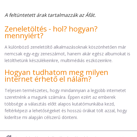
A feltüntetett árak tartalmazzák az Áfát.
Zeneletöltés - hol? hogyan?
mennyiért?
A különböző zeneletöltő alkalmazásoknak köszönhetően már
nemcsak egy-egy zeneszámot, hanem akár egész albumokat is
letölthetünk készülékeinkre, multimédiás eszközeinkre.
Hogyan tudhatom meg milyen
internet érhető el nálam?
Teljesen természetes, hogy mindannyian a legjobb internetet
szeretnénk a magunk számára. Éppen ezért az emberek
többsége a választás előtt alapos kutatómunkába kezd,
feltérképezi a lehetőségeket és hosszú órákat tölt azzal, hogy
kiderítse mi alapján célszerű dönteni.