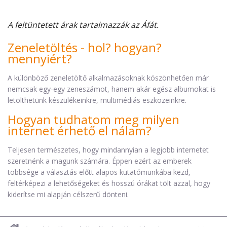
A feltüntetett árak tartalmazzák az Áfát.
Zeneletöltés - hol? hogyan?
mennyiért?
A különböző zeneletöltő alkalmazásoknak köszönhetően már
nemcsak egy-egy zeneszámot, hanem akár egész albumokat is
letölthetünk készülékeinkre, multimédiás eszközeinkre.
Hogyan tudhatom meg milyen
internet érhető el nálam?
Teljesen természetes, hogy mindannyian a legjobb internetet
szeretnénk a magunk számára. Éppen ezért az emberek
többsége a választás előtt alapos kutatómunkába kezd,
feltérképezi a lehetőségeket és hosszú órákat tölt azzal, hogy
kiderítse mi alapján célszerű dönteni.