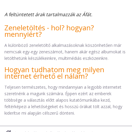
A feltüntetett árak tartalmazzák az Áfát.
Zeneletöltés - hol? hogyan?
mennyiért?
A különböző zeneletöltő alkalmazásoknak köszönhetően már
nemcsak egy-egy zeneszámot, hanem akár egész albumokat is
letölthetünk készülékeinkre, multimédiás eszközeinkre.
Hogyan tudhatom meg milyen
internet érhető el nálam?
Teljesen természetes, hogy mindannyian a legjobb internetet
szeretnénk a magunk számára. Éppen ezért az emberek
többsége a választás előtt alapos kutatómunkába kezd,
feltérképezi a lehetőségeket és hosszú órákat tölt azzal, hogy
kiderítse mi alapján célszerű dönteni.