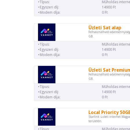
Típus:
Műholdas interne
Egyszeri díj:
14900 Ft
Modem díja:
0 Ft
Üzleti Sat alap
Felhasználható adatmennyiség
GB.
Típus:
Műholdas interne
Egyszeri díj:
14900 Ft
Modem díja:
0 Ft
Üzleti Sat Premiu
Felhasználható adatmennyiség
GB.
Típus:
Műholdas interne
Egyszeri díj:
14900 Ft
Modem díja:
0 Ft
Local Priority 50G
Starlink üzleti internet Magya
területén.
Típus:
Műholdas interne