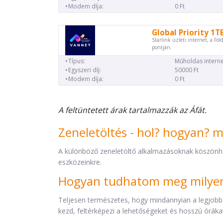
Modem díja:
0 Ft
Global Priority 1T
Starlink üzleti internet, a Föl
pontján.
Típus:
Műholdas interne
Egyszeri díj:
50000 Ft
Modem díja:
0 Ft
A feltüntetett árak tartalmazzák az Áfát.
Zeneletöltés - hol? hogyan? 
A különböző zeneletöltő alkalmazásoknak köszönh
eszközeinkre.
Hogyan tudhatom meg milyen 
Teljesen természetes, hogy mindannyian a legjobb
kezd, feltérképezi a lehetőségeket és hosszú órákat 