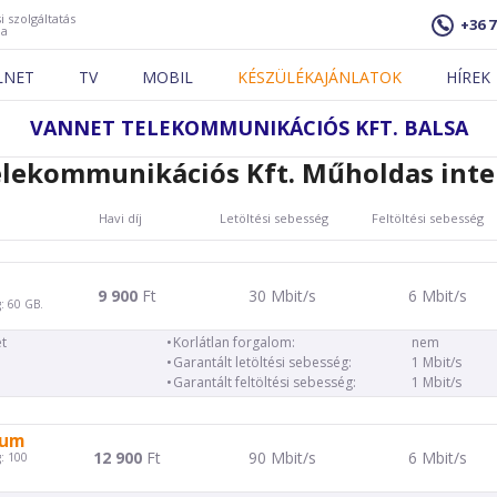
i szolgáltatás
+36 7
ja
LNET
TV
MOBIL
KÉSZÜLÉKAJÁNLATOK
HÍREK
VANNET TELEKOMMUNIKÁCIÓS KFT. BALSA
lekommunikációs Kft. Műholdas inte
Havi díj
Letöltési sebesség
Feltöltési sebesség
9 900
Ft
30 Mbit/s
6 Mbit/s
: 60 GB.
t
Korlátlan forgalom:
nem
Garantált letöltési sebesség:
1 Mbit/s
Garantált feltöltési sebesség:
1 Mbit/s
ium
12 900
Ft
90 Mbit/s
6 Mbit/s
: 100