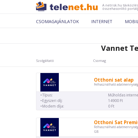
A netrisk.hu távközlés
összehasonlító portál
CSOMAGAJÁNLATOK
INTERNET
MOBI
Vannet Te
Szolgáltató
Csomag
Otthoni sat alap
Felhasználható adatmennyiség
Típus:
Műholdas interne
Egyszeri díj:
14900 Ft
Modem díja:
0 Ft
Otthoni Sat Prem
Felhasználható adatmennyiség
GB.