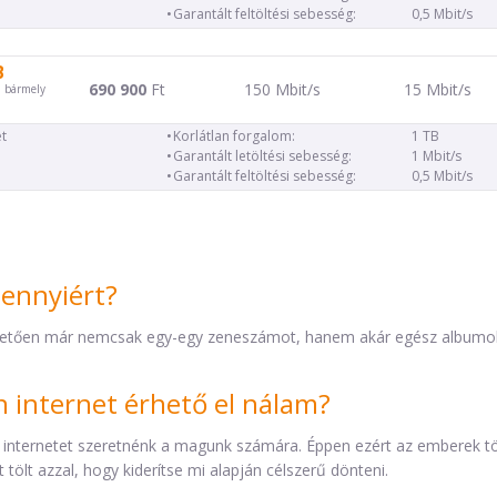
Garantált feltöltési sebesség:
0,5 Mbit/s
B
690 900
Ft
150 Mbit/s
15 Mbit/s
d bármely
t
Korlátlan forgalom:
1 TB
Garantált letöltési sebesség:
1 Mbit/s
Garantált feltöltési sebesség:
0,5 Mbit/s
mennyiért?
etően már nemcsak egy-egy zeneszámot, hanem akár egész albumokat 
internet érhető el nálam?
 internetet szeretnénk a magunk számára. Éppen ezért az emberek t
tölt azzal, hogy kiderítse mi alapján célszerű dönteni.