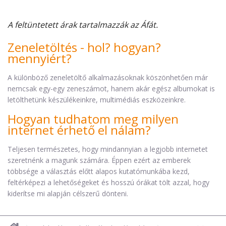
A feltüntetett árak tartalmazzák az Áfát.
Zeneletöltés - hol? hogyan?
mennyiért?
A különböző zeneletöltő alkalmazásoknak köszönhetően már
nemcsak egy-egy zeneszámot, hanem akár egész albumokat is
letölthetünk készülékeinkre, multimédiás eszközeinkre.
Hogyan tudhatom meg milyen
internet érhető el nálam?
Teljesen természetes, hogy mindannyian a legjobb internetet
szeretnénk a magunk számára. Éppen ezért az emberek
többsége a választás előtt alapos kutatómunkába kezd,
feltérképezi a lehetőségeket és hosszú órákat tölt azzal, hogy
kiderítse mi alapján célszerű dönteni.