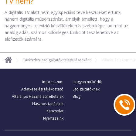
TV nem?
A digitális TV alatt nem egy speciális tévé készüléket értünk,
hanem digitális műsorszórást, amelyik amellett, hogy a
hagyományos televízió készülékeken is szebb képet ad mint az
analóg adás, számos különleges funkciót tesz lehetővé az
előfizetők számára.
Távközlési szolgáltatók településenként
Vannet Telekommuni
Impresszum
Hogyan működik
Adatkezelési tájékoztató
Szolgáltatóknak
Általános Használati feltételek
Blog
Hasznos tanácsok
Kapcsolat
Nyerteseink