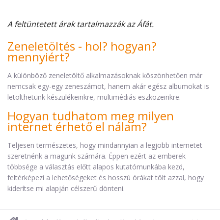
A feltüntetett árak tartalmazzák az Áfát.
Zeneletöltés - hol? hogyan?
mennyiért?
A különböző zeneletöltő alkalmazásoknak köszönhetően már
nemcsak egy-egy zeneszámot, hanem akár egész albumokat is
letölthetünk készülékeinkre, multimédiás eszközeinkre.
Hogyan tudhatom meg milyen
internet érhető el nálam?
Teljesen természetes, hogy mindannyian a legjobb internetet
szeretnénk a magunk számára. Éppen ezért az emberek
többsége a választás előtt alapos kutatómunkába kezd,
feltérképezi a lehetőségeket és hosszú órákat tölt azzal, hogy
kiderítse mi alapján célszerű dönteni.