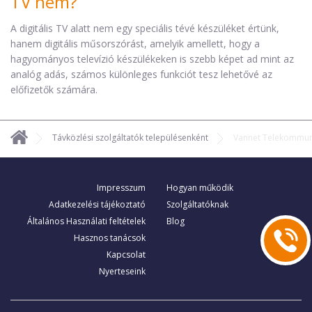
TV nem?
A digitális TV alatt nem egy speciális tévé készüléket értünk,
hanem digitális műsorszórást, amelyik amellett, hogy a
hagyományos televízió készülékeken is szebb képet ad mint az
analóg adás, számos különleges funkciót tesz lehetővé az
előfizetők számára.
Távközlési szolgáltatók településenként
Vannet Telekommuni
Impresszum
Hogyan működik
Adatkezelési tájékoztató
Szolgáltatóknak
Általános Használati feltételek
Blog
Hasznos tanácsok
Kapcsolat
Nyerteseink