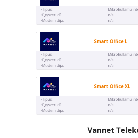
Típus:
Mikrohullámú int
Egyszeri díj:
n/a
Modem díja:
n/a
Smart Office L
Típus:
Mikrohullámú int
Egyszeri díj:
n/a
Modem díja:
n/a
Smart Office XL
Típus:
Mikrohullámú int
Egyszeri díj:
n/a
Modem díja:
n/a
Vannet Telek