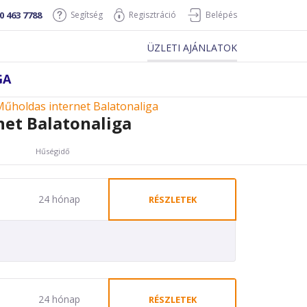
0 463 7788
Segítség
Regisztráció
Belépés
ÜZLETI AJÁNLATOK
GA
űholdas internet Balatonaliga
et Balatonaliga
Hűségidő
24 hónap
RÉSZLETEK
24 hónap
RÉSZLETEK