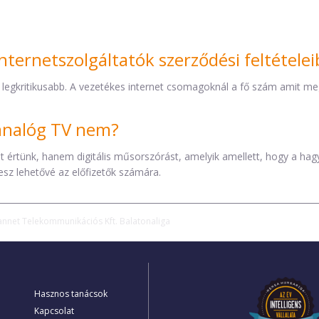
nternetszolgáltatók szerződési feltétele
 legkritikusabb. A vezetékes internet csomagoknál a fő szám amit mega
z analóg TV nem?
éket értünk, hanem digitális műsorszórást, amelyik amellett, hogy a h
esz lehetővé az előfizetők számára.
annet Telekommunikációs Kft. Balatonaliga
Hasznos tanácsok
Kapcsolat