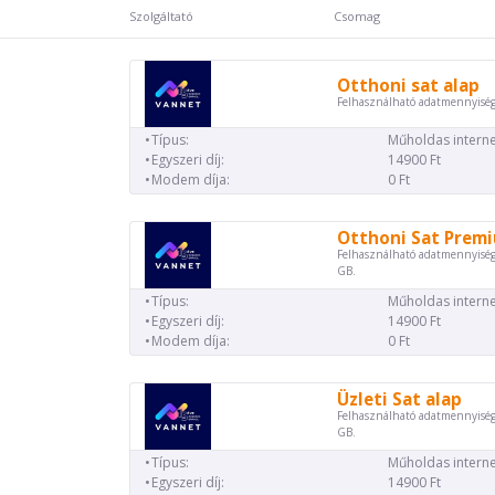
Szolgáltató
Csomag
Otthoni sat alap
Felhasználható adatmennyiség
Típus:
Műholdas interne
Egyszeri díj:
14900 Ft
Modem díja:
0 Ft
Otthoni Sat Prem
Felhasználható adatmennyiség
GB.
Típus:
Műholdas interne
Egyszeri díj:
14900 Ft
Modem díja:
0 Ft
Üzleti Sat alap
Felhasználható adatmennyiség
GB.
Típus:
Műholdas interne
Egyszeri díj:
14900 Ft