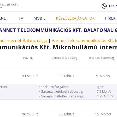
i szolgáltatás
+36 7
ja
LNET
TV
MOBIL
KÉSZÜLÉKAJÁNLATOK
HÍREK
ANNET TELEKOMMUNIKÁCIÓS KFT. BALATONALI
ú internet Balatonaliga
|
Vannet Telekommunikációs Kft. M
munikációs Kft. Mikrohullámú intern
Havi díj
Letöltési sebesség
Feltöltési sebesség
13 500
Ft
30 Mbit/s
5 Mbit/s
ernet
Korlátlan forgalom:
igen
Garantált letöltési sebesség:
7,5 Mbit/s
Garantált feltöltési sebesség:
1,25 Mbit/s
16 900
Ft
60 Mbit/s
15 Mbit/s