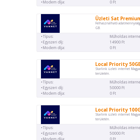
Modem díja:
0 Ft
Üzleti Sat Premiu
Felhasználható adatmennyiség
GB.
Típus:
Műholdas interne
Egyszeri díj:
14900 Ft
Modem díja:
0 Ft
Local Priority 50G
Starlink üzleti internet Magya
területén.
Típus:
Műholdas interne
Egyszeri díj:
50000 Ft
Modem díja:
0 Ft
Local Priority 100
Starlink üzleti internet Magya
területén.
Típus:
Műholdas interne
Egyszeri díj:
50000 Ft
Modem díja:
0 Ft