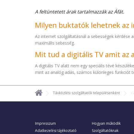
A feltüntetett árak tartalmazzák az Áfát.
Milyen buktatók lehetnek az i
Az internet szolgáltatásnál a sebességek kérdése a
maximális sebesség.
Mit tud a digitális TV amit a
A digitális TV alatt nem egy speciális tévé készül
mint az analóg adás, számos különleges funkciót t
Távközlési szolgáltatók településenként
V
Impresszum
Hogyan működik
Adatkezelési tájékoztató
Szolgáltatóknak