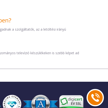
iben?
dnak a szolgáltatók, az a letöltési irányú
agyományos televízió készülékeken is szebb képet ad