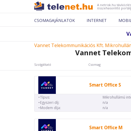
A netrisk.hu távközlés
összehasonlító portál
CSOMAGAJÁNLATOK
INTERNET
MOBI
V
Vannet Telekommunikációs Kft. Mikrohullám
Vannet Telekom
Szolgáltató
Csomag
Smart Office S
Típus:
Mikrohullámú int
Egyszeri díj:
n/a
Modem díja:
n/a
Smart Office M