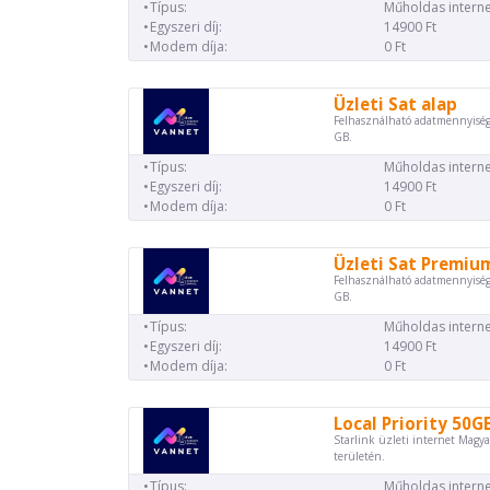
Típus:
Műholdas interne
Egyszeri díj:
14900 Ft
Modem díja:
0 Ft
Üzleti Sat alap
Felhasználható adatmennyiség
GB.
Típus:
Műholdas interne
Egyszeri díj:
14900 Ft
Modem díja:
0 Ft
Üzleti Sat Premiu
Felhasználható adatmennyiség
GB.
Típus:
Műholdas interne
Egyszeri díj:
14900 Ft
Modem díja:
0 Ft
Local Priority 50G
Starlink üzleti internet Magya
területén.
Típus:
Műholdas interne