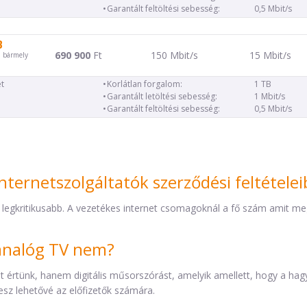
Garantált feltöltési sebesség:
0,5 Mbit/s
B
690 900
Ft
150 Mbit/s
15 Mbit/s
d bármely
t
Korlátlan forgalom:
1 TB
Garantált letöltési sebesség:
1 Mbit/s
Garantált feltöltési sebesség:
0,5 Mbit/s
nternetszolgáltatók szerződési feltétele
 legkritikusabb. A vezetékes internet csomagoknál a fő szám amit mega
z analóg TV nem?
éket értünk, hanem digitális műsorszórást, amelyik amellett, hogy a h
esz lehetővé az előfizetők számára.