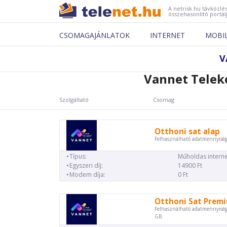
A netrisk.hu távközlés
összehasonlító portál
CSOMAGAJÁNLATOK
INTERNET
MOBI
V
Vannet Telek
Szolgáltató
Csomag
Otthoni sat alap
Felhasználható adatmennyiség
Típus:
Műholdas interne
Egyszeri díj:
14900 Ft
Modem díja:
0 Ft
Otthoni Sat Prem
Felhasználható adatmennyiség
GB.