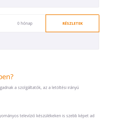
0 hónap
RÉSZLETEK
iben?
dnak a szolgáltatók, az a letöltési irányú
agyományos televízió készülékeken is szebb képet ad