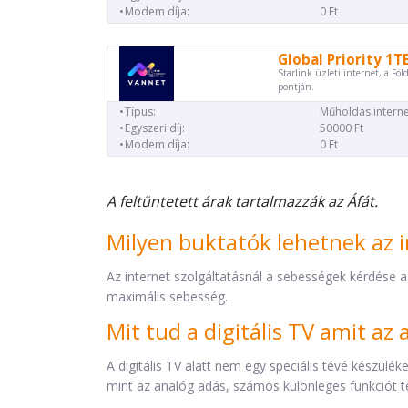
Modem díja:
0 Ft
Global Priority 1T
Starlink üzleti internet, a Föl
pontján.
Típus:
Műholdas interne
Egyszeri díj:
50000 Ft
Modem díja:
0 Ft
A feltüntetett árak tartalmazzák az Áfát.
Milyen buktatók lehetnek az i
Az internet szolgáltatásnál a sebességek kérdése a
maximális sebesség.
Mit tud a digitális TV amit a
A digitális TV alatt nem egy speciális tévé készül
mint az analóg adás, számos különleges funkciót t