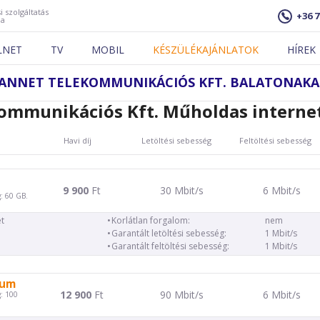
i szolgáltatás
+36 7
ja
LNET
TV
MOBIL
KÉSZÜLÉKAJÁNLATOK
HÍREK
ANNET TELEKOMMUNIKÁCIÓS KFT. BALATONAKA
ommunikációs Kft. Műholdas internet
Havi díj
Letöltési sebesség
Feltöltési sebesség
9 900
Ft
30 Mbit/s
6 Mbit/s
: 60 GB.
t
Korlátlan forgalom:
nem
Garantált letöltési sebesség:
1 Mbit/s
Garantált feltöltési sebesség:
1 Mbit/s
ium
12 900
Ft
90 Mbit/s
6 Mbit/s
: 100