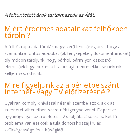
A feltüntetett árak tartalmazzák az Áfát.
Miért érdemes adatainkat felhőkben
tárolni?
A felhő alapú adattárolás nagyszerű lehetőség arra, hogy a
számunkra fontos adatokat (pl. fényképeket, dokumentumokat)
oly módon tároljunk, hogy bárhol, bármilyen eszközről
elérhetőek legyenek és a biztonsági mentésekkel se nekünk
kelljen vesződnünk.
Mire figyeljünk az albérletbe szánt
internet- vagy TV előfizetésnél?
Gyakran komoly kihívással néznek szembe azok, akik az
internetet albérletben szeretnék igénybe venni. Ez persze
ugyanúgy igaz az albérletes TV szolgáltatásokra is. Két fő
probléma van ezekkel: a tulajdonosi hozzájárulás
szükségessége és a hűségidő.