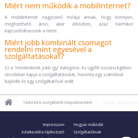
Miért nem működik a mobilinternet?
A mobilinternet nagyszerű módja annak, hogy könnyen,
megfizethető áron, akár útközben, azaz bármikor
kapcsolódhassunk a netre.
Miért jobb kombinált csomagot
rendelni mint egyesével a
szolgáltatásokat?
Ez a “mindenkinek jobb így” kategória. Az ügyfél összességében
olcsóbban kapja a szolgáltatásokat, havonta egy számlával
bajlódik és egy szolgáltatóval ordít.
Távközlési szolgáltatók településenként
Vannet Telekommuni
Impresszum
Hogyan működik
Adatkezelési tájékoztató
Szolgáltatóknak